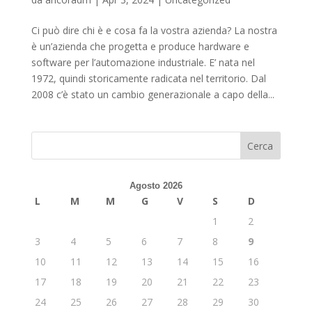
Ci può dire chi è e cosa fa la vostra azienda? La nostra
è un’azienda che progetta e produce hardware e
software per l’automazione industriale. E’ nata nel
1972, quindi storicamente radicata nel territorio. Dal
2008 c’è stato un cambio generazionale a capo della...
Cerca
Agosto 2026
L
M
M
G
V
S
D
1
2
3
4
5
6
7
8
9
10
11
12
13
14
15
16
17
18
19
20
21
22
23
24
25
26
27
28
29
30